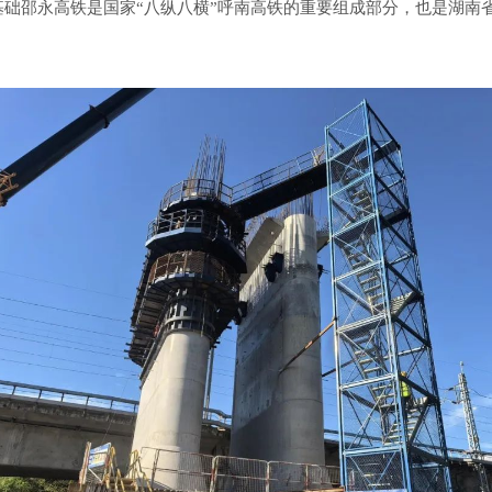
础邵永高铁是国家“八纵八横”呼南高铁的重要组成部分，也是湖南省