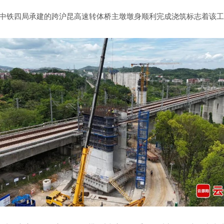
由中铁四局承建的跨沪昆高速转体桥主墩墩身顺利完成浇筑标志着该